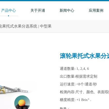
产品中心
关于开浦
新闻中心
应用案例
轮果托式水果分选系统 | 中型果
滚轮果托式水果分选
通道数量: 1, 2,4, 6
出口数量:根据需求定制
运行速度: <8个/通道/秒
检测内容:尺寸、颜色、表面
糖度精度: +1 Brix° .
数量：