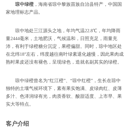
琼中绿橙
，海南省琼中黎族苗族自治县特产，中国国
家地理标志产品。
琼中地处三江源头之地，年均气温22.8℃，年均降雨
量2444毫米，土地肥沃，气候温和，日照充足，雨量充
沛，有利于绿橙糖分沉淀，果橙偏甜。同时，琼中地区处
在北纬18°左右，纬度越往南叶绿素退化越慢，因此果肉成
熟时果皮还没有褪色，呈现绿色，造就名副其实的绿橙。
琼中绿橙曾名为“红江橙”、“琼中红橙”，生长在琼中
独特的土壤气候环境下，素有果实饱满、皮绿肉红、皮薄
多汁、色泽润绿有光，肉质香软、酸甜适度、上市早、果
实大等特点。
客户介绍